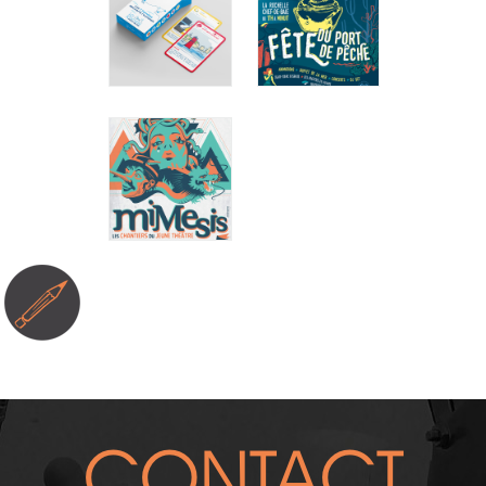
Bains
Campagne
Création
affiche
affiche
sucette
LES 7
FÊTE DU
FAMILLES
PORT DE
DES PORTS
PÊCHE
ROCHELAIS
Ville de la
Rochelle
La Rochelle
Création d'un
Ports Center
visuel
Illustration
événementiel
cartes à jouer
FESTIVAL
MIMESIS
2018
Lycée Léonce
Vieljeux
Affiche /
Illustration
vectorielle
CONTACT