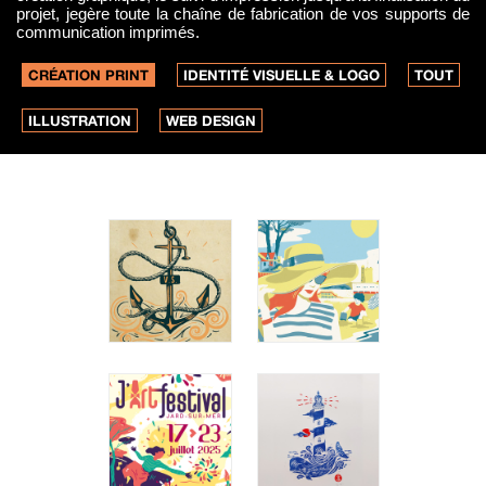
projet, jegère toute la chaîne de fabrication de vos supports de
communication imprimés.
CRÉATION PRINT
IDENTITÉ VISUELLE & LOGO
TOUT
ILLUSTRATION
WEB DESIGN
ETIQUETTES
AFFICHES
ALCOOLS
FOURAS
Vignoble
Ville de
Favre & Fils
Fouras-les-
Illustrations à
Bains
l'encre et
Illustration
vectorielles