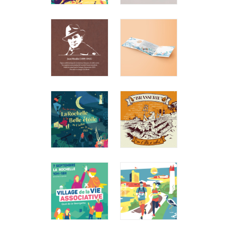
J'ART
PHARE ET
FESTIVAL
CACHALOT
2025
LINOGRAVURE
Ville de Jard-
Travail
sur-Mer
personnel
Affiche
Linogravure
ILLUSTRES
FAIRE-
DE PONS
PART DE
Ville de Pons
MARIAGE
Portrait
S&F
Illustration et
graphisme
LA
BRASSERIE
ROCHELLE
DE L'ILE
À LA BELLE
D'AIX
ETOILE
Brasserie de
l'Ile d'Aix
Ville de La
Etiquette
Rochelle
bière /
Campagne
Illustration /
affiche
Print
VILLAGE
TRAIL DE