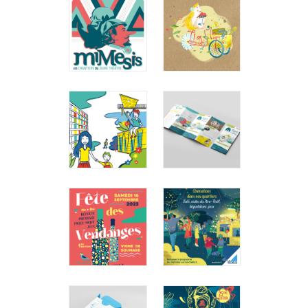
D'ANGÉLY
FESTIVAL
Ville de Saint
Ville d'Aytré
Jean d'Angély
Illustration
Affiche /
encre et
Illustration
gouache
FESTIVAL
LADY DO &
MIMESIS
M. PAPA
2015
Le Tigre de
Monbadon
Lycée Léonce
Illustration
Vieljeux
encre et
Print / Affiche
gouache
LE PERTUIS
FORT
- LA
LOUVOIS
ROCHELLE
Association
Fort Louvois
Centre socio-
Graphisme et
culturel Le
création de
Pertuis
mascotte
Illustration
encre et
gouache
FÊTE DES
AFFICHE
VENDANGES
NOËL 2023
Ville de
Ville de La
Fouras-les-
Rochelle