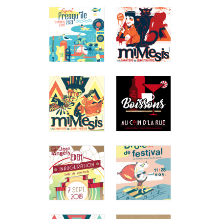
DE LA VIE
LA
ASSOCIATIVE
PRESQU'ÎLE
Ville de La
Pousse-pieds
Rochelle
Fouras - St
Affiche
Laurent
Affiche
ESPRIT
FESTIVAL
PRESQU'ÎLE
MIMESIS
2023
2019
Ville de
Lycée Léonce
Fouras-les-
Vieljeux
Bains
Affiche /
Campagne de
Illustration
communication
vectorielle
FESTIVAL
AU COIN
MIMESIS
D'LA RUE
2017
Au Coin d'la
Rue
Lycée Léonce
Print / Carte
Vieljeux
de bar
Print / Affiche
/ Dépliant
SAINT
DRÔLE(S)
JEAN
DE