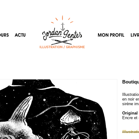
OURS
ACTU
MON PROFIL
LIV
Boutiqu
Illustrat
en noir e
sirène im
Original
Encre et
Illustrat