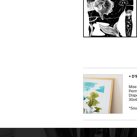
+ D
Mise
Perm
Disp
30x4
*Sous