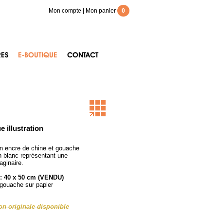
Mon compte
|
Mon panier
0
RES
E-BOUTIQUE
CONTACT
e illustration
ion encre de chine et gouache
n blanc représentant une
aginaire.
 : 40 x 50 cm (VENDU)
 gouache sur papier
ion originale disponible