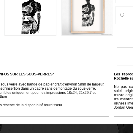
quantité
de
Sirène
III
’INFOS SUR LES SOUS-VERRES*
Les repro
Rochelle s
 sous verre avec bande de papier craft d'environ 5mm de largeur.
Ne pas exp
et l'insertion dans un cadre sans démontage du sous-verre.
soleil ori
onibles uniquement pour les impressions 18x24, 21x29.7 et
œuvre origin
0cm.
d'authenti
œuvres inter
 réserve de la disponiblité fournisseur
Jordan Gen