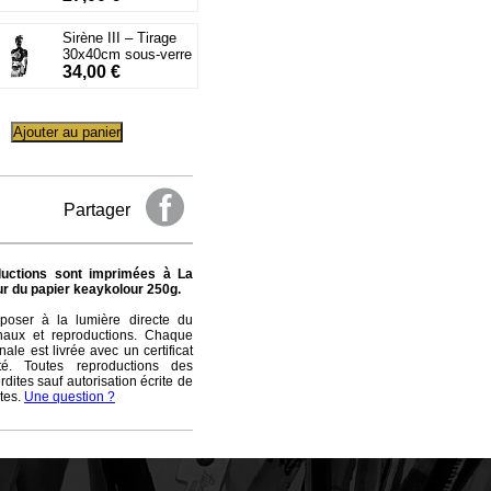
Sirène III – Tirage
30x40cm sous-verre
34,00
€
Ajouter au panier
Partager
ductions sont imprimées à La
ur du papier keaykolour 250g.
oser à la lumière directe du
ginaux et reproductions. Chaque
ale est livrée avec un certificat
cité. Toutes reproductions des
dites sauf autorisation écrite de
tes.
Une question ?